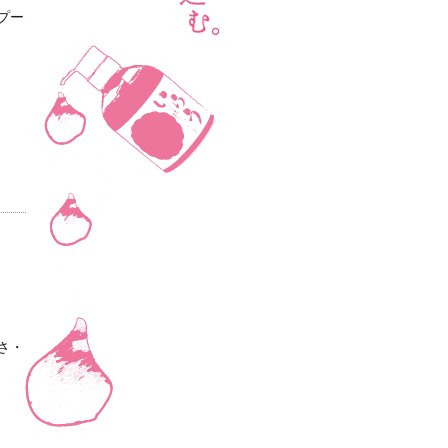
プー
さ・